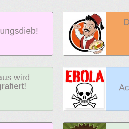
D
tungsdieb!
aus wird
rafiert!
Ac