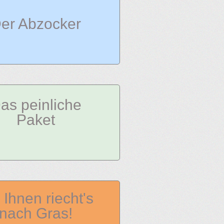
er Abzocker
as peinliche
Paket
 Ihnen riecht's
nach Gras!