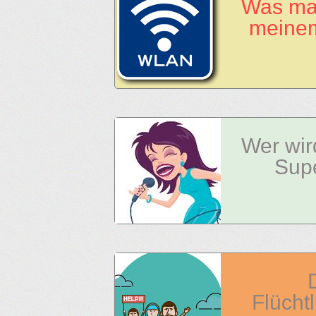
Was mac
meine
Wer wir
Sup
Flücht