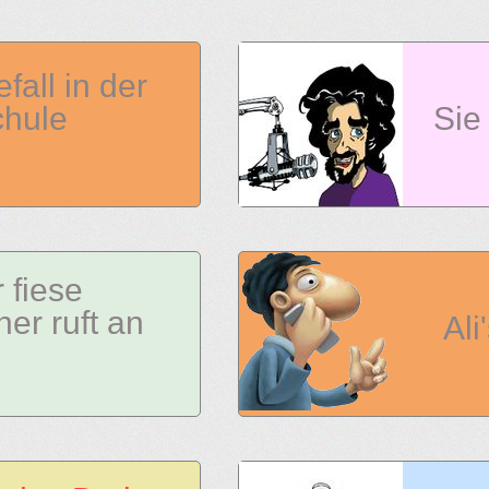
fall in der
hule
Sie
 fiese
er ruft an
Al