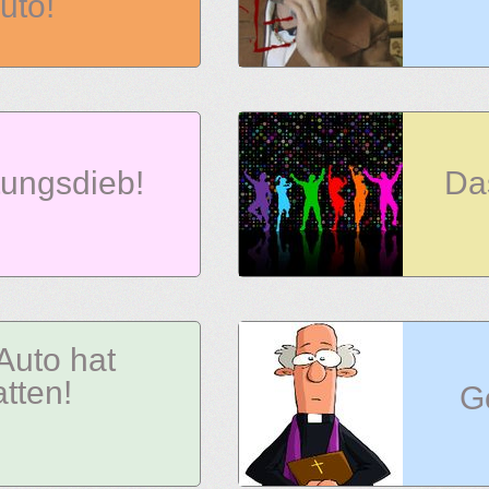
uto!
tungsdieb!
Da
Auto hat
atten!
Go