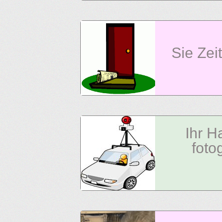
Sie Zei
Ihr H
fotog