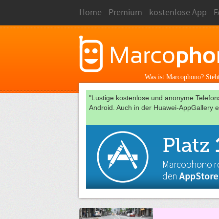
Home
Premium
kostenlose App
F
Was ist Marcophono? Steh
"Lustige kostenlose und anonyme Telefo
Android. Auch in der Huawei-AppGallery er