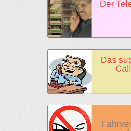
Der Tel
Das sup
Cal
Fahrver