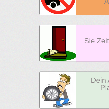
A
Sie Zei
Dein 
Pl