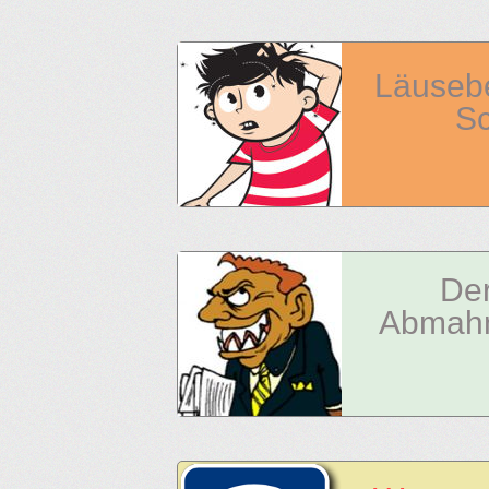
Läusebe
Sc
Der
Abmahn