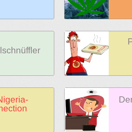
lschnüffler
Nigeria-
Der
ection