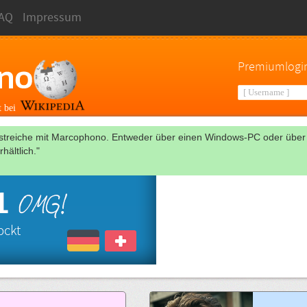
AQ
Impressum
Premiumlogi
t bei
nstreiche mit Marcophono. Entweder über einen Windows-PC oder über
hältlich."