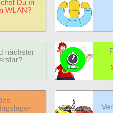
hst Du in
m WLAN?
d nächster
erstar?
(
Das
Ve
lingslager