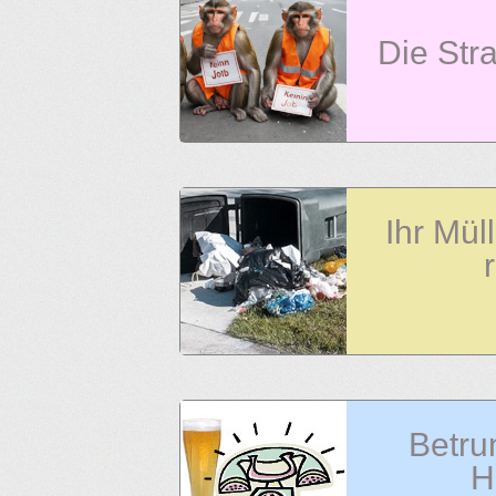
Die Str
Ihr Müll
Betru
H