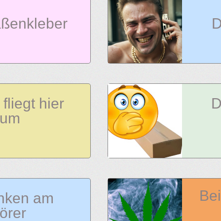
aßenkleber
D
 fliegt hier
D
rum
Bei
nken am
örer