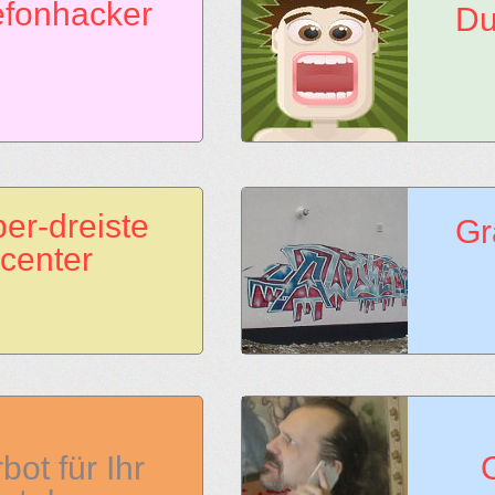
efonhacker
Du
er-dreiste
Gr
lcenter
bot für Ihr