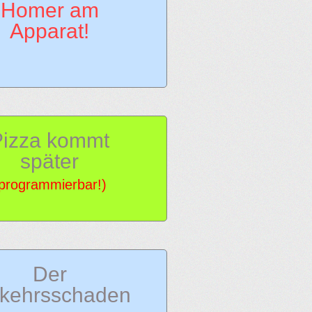
Homer am
Apparat!
Pizza kommt
später
programmierbar!)
Der
rkehrsschaden