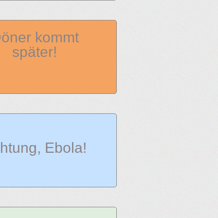
öner kommt
später!
htung, Ebola!